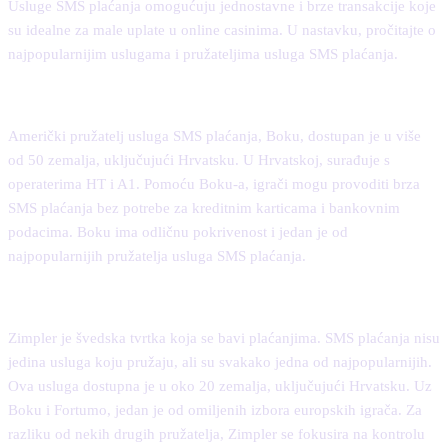
Usluge SMS plaćanja omogućuju jednostavne i brze transakcije koje
su idealne za male uplate u online casinima. U nastavku, pročitajte o
najpopularnijim uslugama i pružateljima usluga SMS plaćanja.
Boku
Američki pružatelj usluga SMS plaćanja, Boku, dostupan je u više
od 50 zemalja, uključujući Hrvatsku. U Hrvatskoj, surađuje s
operaterima HT i A1. Pomoću Boku-a, igrači mogu provoditi brza
SMS plaćanja bez potrebe za kreditnim karticama i bankovnim
podacima. Boku ima odličnu pokrivenost i jedan je od
najpopularnijih pružatelja usluga SMS plaćanja.
Zimpler
Zimpler je švedska tvrtka koja se bavi plaćanjima. SMS plaćanja nisu
jedina usluga koju pružaju, ali su svakako jedna od najpopularnijih.
Ova usluga dostupna je u oko 20 zemalja, uključujući Hrvatsku. Uz
Boku i Fortumo, jedan je od omiljenih izbora europskih igrača. Za
razliku od nekih drugih pružatelja, Zimpler se fokusira na kontrolu