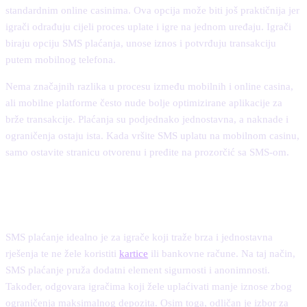
standardnim online casinima. Ova opcija može biti još praktičnija jer
igrači odrađuju cijeli proces uplate i igre na jednom uređaju. Igrači
biraju opciju SMS plaćanja, unose iznos i potvrđuju transakciju
putem mobilnog telefona.
Nema značajnih razlika u procesu između mobilnih i online casina,
ali mobilne platforme često nude bolje optimizirane aplikacije za
brže transakcije. Plaćanja su podjednako jednostavna, a naknade i
ograničenja ostaju ista. Kada vršite SMS uplatu na mobilnom casinu,
samo ostavite stranicu otvorenu i pređite na prozorčić sa SMS-om.
Za koje je igrače SMS plaćanje najbolji
izbor?
SMS plaćanje idealno je za igrače koji traže brza i jednostavna
rješenja te ne žele koristiti
kartice
ili bankovne račune. Na taj način,
SMS plaćanje pruža dodatni element sigurnosti i anonimnosti.
Također, odgovara igračima koji žele uplaćivati manje iznose zbog
ograničenja maksimalnog depozita. Osim toga, odličan je izbor za