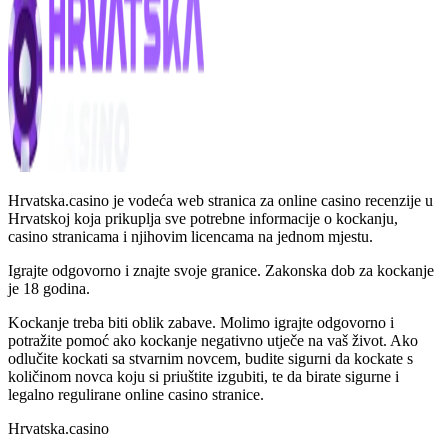
Hrvatska.casino je vodeća web stranica za online casino recenzije u
Hrvatskoj koja prikuplja sve potrebne informacije o kockanju,
casino stranicama i njihovim licencama na jednom mjestu.
Igrajte odgovorno i znajte svoje granice. Zakonska dob za kockanje
je 18 godina.
Kockanje treba biti oblik zabave. Molimo igrajte odgovorno i
potražite pomoć ako kockanje negativno utječe na vaš život. Ako
odlučite kockati sa stvarnim novcem, budite sigurni da kockate s
količinom novca koju si priuštite izgubiti, te da birate sigurne i
legalno regulirane online casino stranice.
Hrvatska.casino