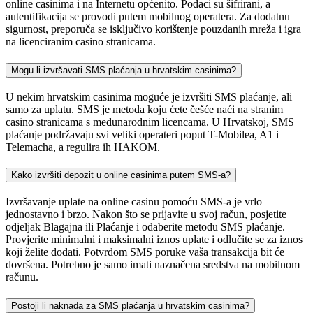
online casinima i na Internetu općenito. Podaci su šifrirani, a
autentifikacija se provodi putem mobilnog operatera. Za dodatnu
sigurnost, preporuča se isključivo korištenje pouzdanih mreža i igra
na licenciranim casino stranicama.
Mogu li izvršavati SMS plaćanja u hrvatskim casinima?
U nekim hrvatskim casinima moguće je izvršiti SMS plaćanje, ali
samo za uplatu. SMS je metoda koju ćete češće naći na stranim
casino stranicama s međunarodnim licencama. U Hrvatskoj, SMS
plaćanje podržavaju svi veliki operateri poput T-Mobilea, A1 i
Telemacha, a regulira ih HAKOM.
Kako izvršiti depozit u online casinima putem SMS-a?
Izvršavanje uplate na online casinu pomoću SMS-a je vrlo
jednostavno i brzo. Nakon što se prijavite u svoj račun, posjetite
odjeljak Blagajna ili Plaćanje i odaberite metodu SMS plaćanje.
Provjerite minimalni i maksimalni iznos uplate i odlučite se za iznos
koji želite dodati. Potvrdom SMS poruke vaša transakcija bit će
dovršena. Potrebno je samo imati naznačena sredstva na mobilnom
računu.
Postoji li naknada za SMS plaćanja u hrvatskim casinima?