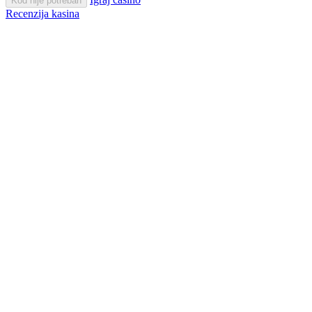
Kod nije potreban
Recenzija kasina