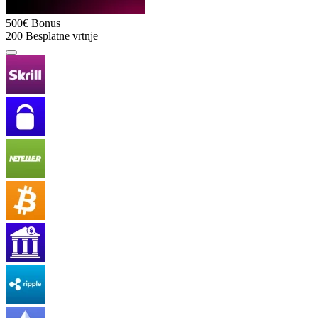
500€
Bonus
200
Besplatne vrtnje