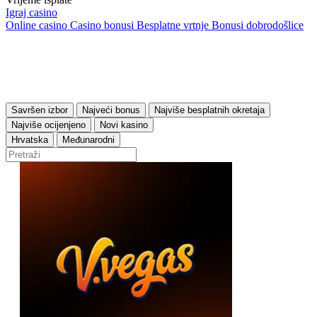
Igraj casino
Online casino
Casino bonusi
Besplatne vrtnje
Bonusi dobrodošlice
Online kasina s najboljim bonusima bez
depozita
Savršen izbor
Najveći bonus
Najviše besplatnih okretaja
Najviše ocijenjeno
Novi kasino
Hrvatska
Međunarodni