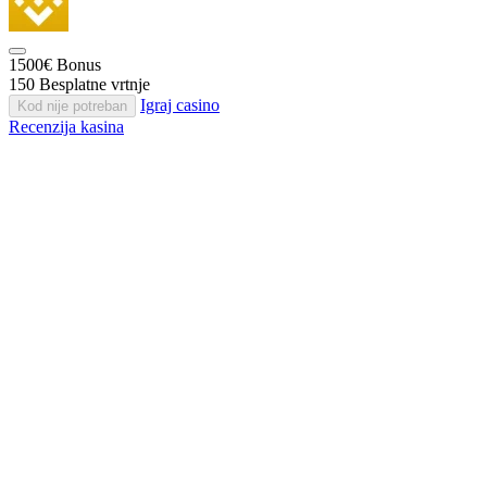
1500€
Bonus
150
Besplatne vrtnje
Igraj casino
Kod nije potreban
Recenzija kasina