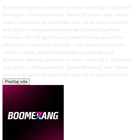
Bonusi bez depozita, promocije su online casina čiji je cilj privući
nove igrače i zadržati postojeće. Kako u Hrvatskoj, tako i diljem
svijeta, popularnost im neprekidno raste, jer ne samo da privlače
nove igrače, već nagradama motiviraju i postojeće igrače da
učestvuju u što više igara.Na ovoj stranici možete pronaći sve
informacije o bonusu bez depozita - vrste bonusa bez depozita,
odredbe i uvjete, prednosti i nedostatke i još mnogo toga.
Bonusi bez depozita, promocije su online casina čiji je cilj privući
nove igrače i zadržati postojeće. Kako u Hrvatskoj, tako i diljem
svijeta, popularnost im neprekidno raste, jer ne samo da privlače
Pročitaj više