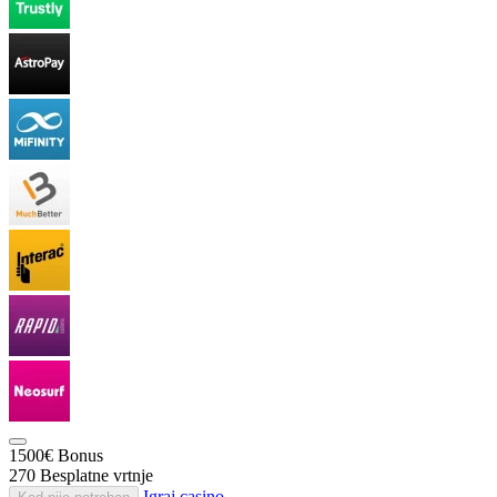
1500€
Bonus
270
Besplatne vrtnje
Igraj casino