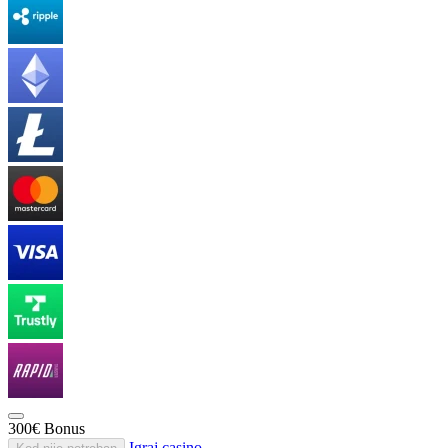
300€
Bonus
Igraj casino