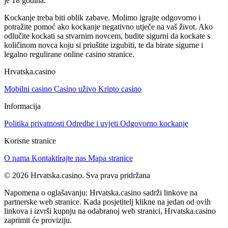
je 18 godina.
Kockanje treba biti oblik zabave. Molimo igrajte odgovorno i
potražite pomoć ako kockanje negativno utječe na vaš život. Ako
odlučite kockati sa stvarnim novcem, budite sigurni da kockate s
količinom novca koju si priuštite izgubiti, te da birate sigurne i
legalno regulirane online casino stranice.
Hrvatska.casino
Mobilni casino
Casino uživo
Kripto casino
Informacija
Politika privatnosti
Odredbe i uvjeti
Odgovorno kockanje
Korisne stranice
O nama
Kontaktirajte nas
Mapa stranice
© 2026 Hrvatska.casino. Sva prava pridržana
Napomena o oglašavanju: Hrvatska.casino sadrži linkove na
partnerske web stranice. Kada posjetitelj klikne na jedan od ovih
linkova i izvrši kupnju na odabranoj web stranici, Hrvatska.casino
zaprimit će proviziju.