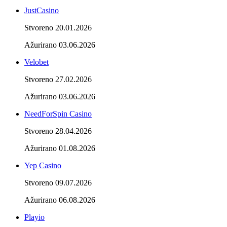
JustCasino
Stvoreno 20.01.2026
Ažurirano 03.06.2026
Velobet
Stvoreno 27.02.2026
Ažurirano 03.06.2026
NeedForSpin Casino
Stvoreno 28.04.2026
Ažurirano 01.08.2026
Yep Casino
Stvoreno 09.07.2026
Ažurirano 06.08.2026
Playio