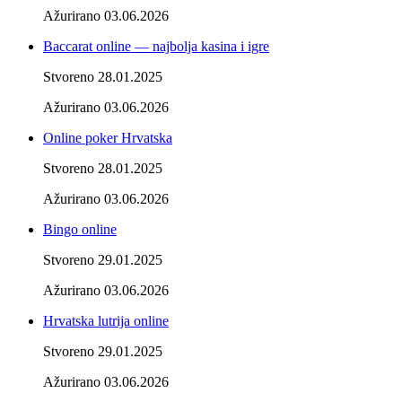
Ažurirano 03.06.2026
Baccarat online — najbolja kasina i igre
Stvoreno 28.01.2025
Ažurirano 03.06.2026
Online poker Hrvatska
Stvoreno 28.01.2025
Ažurirano 03.06.2026
Bingo online
Stvoreno 29.01.2025
Ažurirano 03.06.2026
Hrvatska lutrija online
Stvoreno 29.01.2025
Ažurirano 03.06.2026