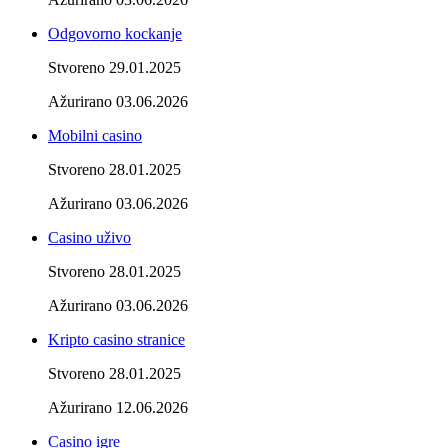
Odgovorno kockanje
Stvoreno 29.01.2025
Ažurirano 03.06.2026
Mobilni casino
Stvoreno 28.01.2025
Ažurirano 03.06.2026
Casino uživo
Stvoreno 28.01.2025
Ažurirano 03.06.2026
Kripto casino stranice
Stvoreno 28.01.2025
Ažurirano 12.06.2026
Casino igre