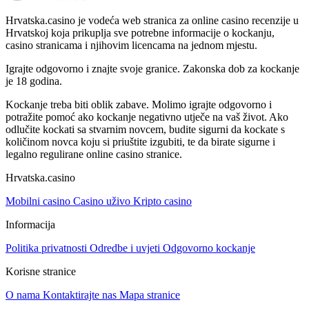
Hrvatska.casino je vodeća web stranica za online casino recenzije u
Hrvatskoj koja prikuplja sve potrebne informacije o kockanju,
casino stranicama i njihovim licencama na jednom mjestu.
Igrajte odgovorno i znajte svoje granice. Zakonska dob za kockanje
je 18 godina.
Kockanje treba biti oblik zabave. Molimo igrajte odgovorno i
potražite pomoć ako kockanje negativno utječe na vaš život. Ako
odlučite kockati sa stvarnim novcem, budite sigurni da kockate s
količinom novca koju si priuštite izgubiti, te da birate sigurne i
legalno regulirane online casino stranice.
Hrvatska.casino
Mobilni casino
Casino uživo
Kripto casino
Informacija
Politika privatnosti
Odredbe i uvjeti
Odgovorno kockanje
Korisne stranice
O nama
Kontaktirajte nas
Mapa stranice