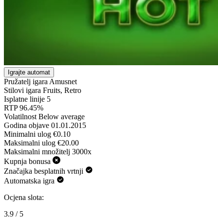
Igrajte automat
Pružatelj igara
Amusnet
Stilovi igara
Fruits, Retro
Isplatne linije
5
RTP
96.45%
Volatilnost
Below average
Godina objave
01.01.2015
Minimalni ulog
€0.10
Maksimalni ulog
€20.00
Maksimalni množitelj
3000x
Kupnja bonusa
Značajka besplatnih vrtnji
Automatska igra
Ocjena slota:
3.9
/ 5