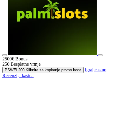
2500€
Bonus
250
Besplatne vrtnje
Igraj casino
PSWEL200
Kliknite za kopiranje promo koda
Recenzija kasina