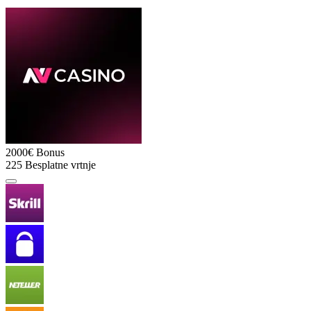
2000€
Bonus
225
Besplatne vrtnje