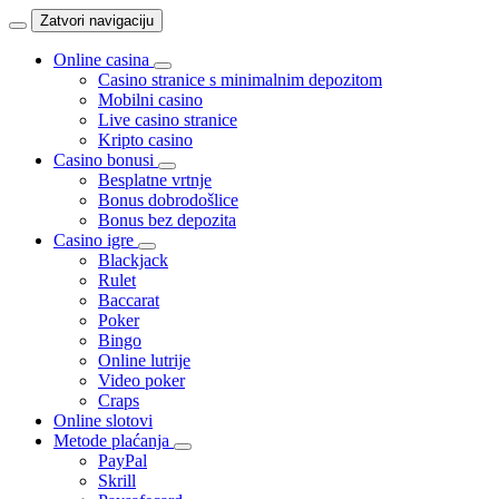
Zatvori navigaciju
Online casina
Casino stranice s minimalnim depozitom
Mobilni casino
Live casino stranice
Kripto casino
Casino bonusi
Besplatne vrtnje
Bonus dobrodošlice
Bonus bez depozita
Casino igre
Blackjack
Rulet
Baccarat
Poker
Bingo
Online lutrije
Video poker
Craps
Online slotovi
Metode plaćanja
PayPal
Skrill