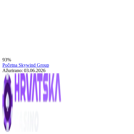
93%
Početna
Skywind Group
Ažurirano:
03.06.2026