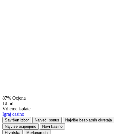
87%
Ocjena
1d-5d
Vrijeme isplate
Igraj casino
Savršen izbor
Najveći bonus
Najviše besplatnih okretaja
Najviše ocijenjeno
Novi kasino
Hrvatska
Međunarodni