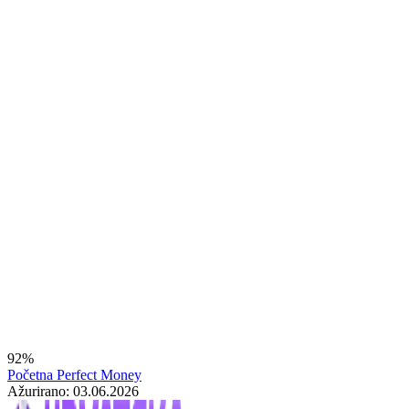
92%
Početna
Perfect Money
Ažurirano:
03.06.2026