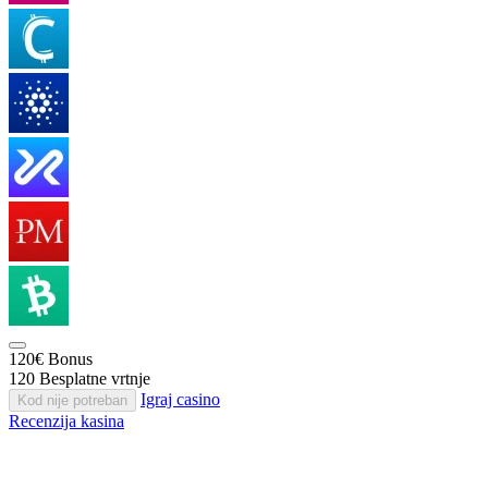
120€
Bonus
120
Besplatne vrtnje
Igraj casino
Kod nije potreban
Recenzija kasina