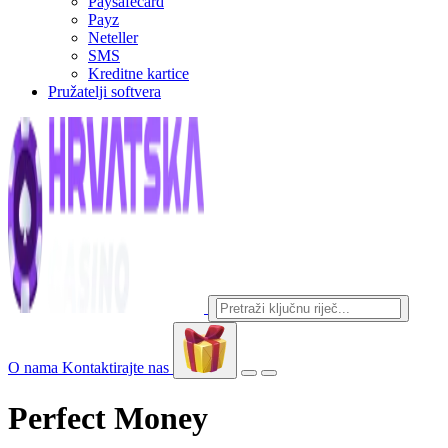
Paysafecard
Payz
Neteller
SMS
Kreditne kartice
Pružatelji softvera
O nama
Kontaktirajte nas
Perfect Money