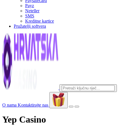
Paysafecard
Payz
Neteller
SMS
Kreditne kartice
Pružatelji softvera
O nama
Kontaktirajte nas
Yep Casino