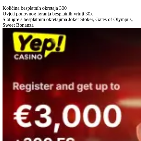
Količina besplatnih okretaja
300
Uvjeti ponovnog igranja besplatnih vrtnji
30x
Slot igre s besplatnim okretajima
Joker Stoker, Gates of Olympus,
Sweet Bonanza