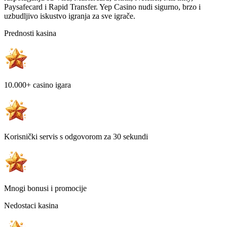
Paysafecard i Rapid Transfer. Yep Casino nudi sigurno, brzo i
uzbudljivo iskustvo igranja za sve igrače.
Prednosti kasina
10.000+ casino igara
Korisnički servis s odgovorom za 30 sekundi
Mnogi bonusi i promocije
Nedostaci kasina