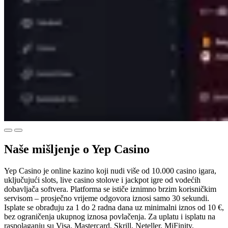
Naše mišljenje o Yep Casino
Yep Casino je online kazino koji nudi više od 10.000 casino igara,
uključujući slots, live casino stolove i jackpot igre od vodećih
dobavljača softvera. Platforma se ističe iznimno brzim korisničkim
servisom – prosječno vrijeme odgovora iznosi samo 30 sekundi.
Isplate se obrađuju za 1 do 2 radna dana uz minimalni iznos od 10 €,
bez ograničenja ukupnog iznosa povlačenja. Za uplatu i isplatu na
raspolaganju su Visa, Mastercard, Skrill, Neteller, MiFinity,