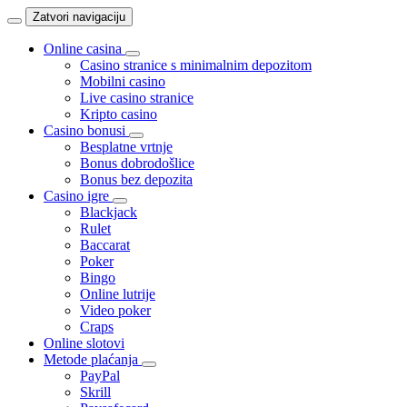
Zatvori navigaciju
Online casina
Casino stranice s minimalnim depozitom
Mobilni casino
Live casino stranice
Kripto casino
Casino bonusi
Besplatne vrtnje
Bonus dobrodošlice
Bonus bez depozita
Casino igre
Blackjack
Rulet
Baccarat
Poker
Bingo
Online lutrije
Video poker
Craps
Online slotovi
Metode plaćanja
PayPal
Skrill