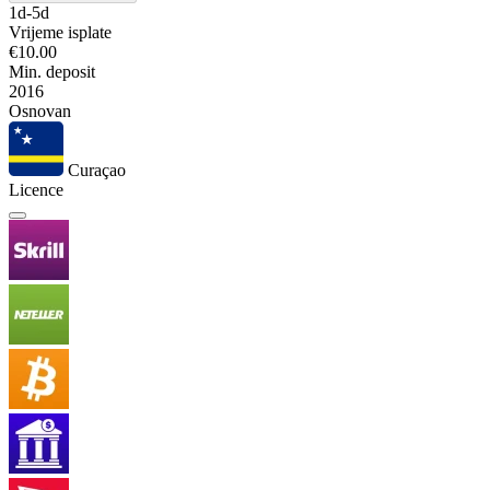
1d-5d
Vrijeme isplate
€10.00
Min. deposit
2016
Osnovan
Curaçao
Licence