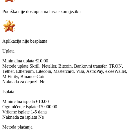
Podrška nije dostupna na hrvatskom jeziku
Aplikacija nije besplatna
Uplata
Minimalna uplata
€10.00
Metode uplate
Skrill, Neteller, Bitcoin, Bankovni transfer, TRON,
Tether, Ethereum, Litecoin, Mastercard, Visa, AstroPay, eZeeWallet,
MiFinity, Binance Coin
Naknada za depozit
Ne
Isplata
Minimalna isplata
€10.00
Ograničenje isplate
€5 000.00
Vrijeme isplate
1-5 dana
Naknada za isplatu
Ne
Metoda plaćanja