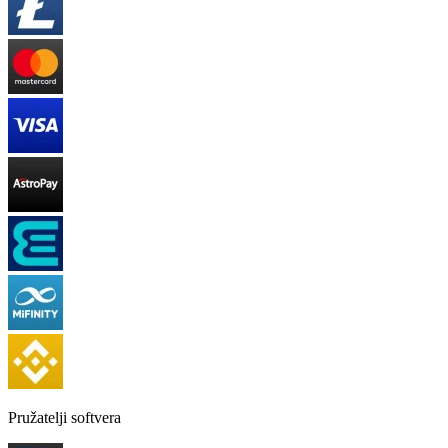
Pružatelji softvera