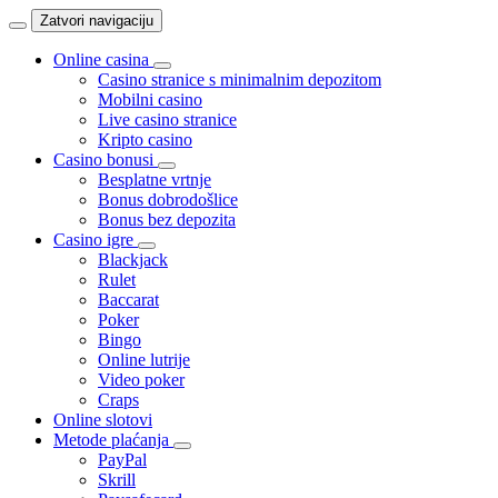
Zatvori navigaciju
Online casina
Casino stranice s minimalnim depozitom
Mobilni casino
Live casino stranice
Kripto casino
Casino bonusi
Besplatne vrtnje
Bonus dobrodošlice
Bonus bez depozita
Casino igre
Blackjack
Rulet
Baccarat
Poker
Bingo
Online lutrije
Video poker
Craps
Online slotovi
Metode plaćanja
PayPal
Skrill