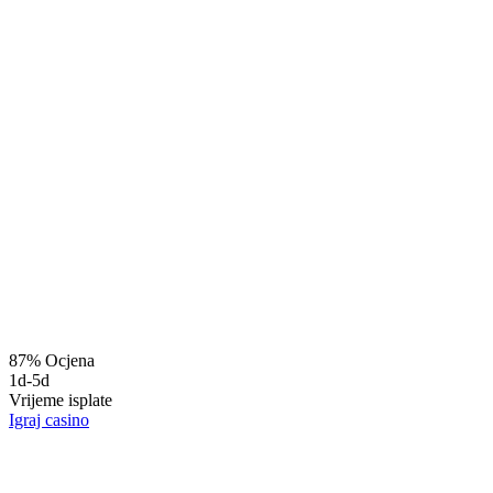
87%
Ocjena
1d-5d
Vrijeme isplate
Igraj casino
Kockarnice sa Microgaming