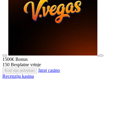
1500€
Bonus
150
Besplatne vrtnje
Igraj casino
Kod nije potreban
Recenzija kasina