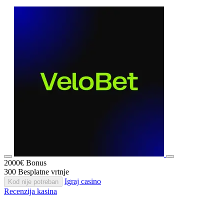
2000€
Bonus
300
Besplatne vrtnje
Igraj casino
Kod nije potreban
Recenzija kasina