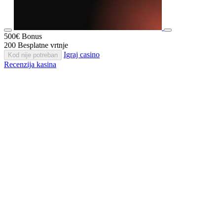
500€
Bonus
200
Besplatne vrtnje
Igraj casino
Kod nije potreban
Recenzija kasina