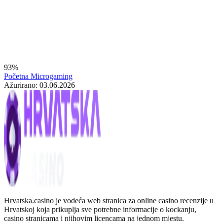
93%
Početna
Microgaming
Ažurirano:
03.06.2026
Hrvatska.casino je vodeća web stranica za online casino recenzije u
Hrvatskoj koja prikuplja sve potrebne informacije o kockanju,
casino stranicama i njihovim licencama na jednom mjestu.