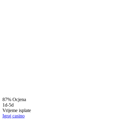
87%
Ocjena
1d-5d
Vrijeme isplate
Igraj casino
Kockarnice sa Stormcraft Studios