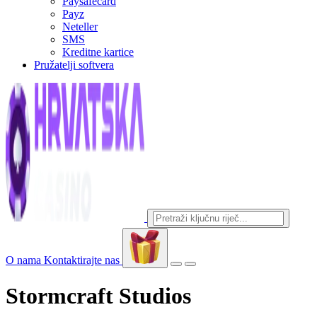
Paysafecard
Payz
Neteller
SMS
Kreditne kartice
Pružatelji softvera
O nama
Kontaktirajte nas
Stormcraft Studios