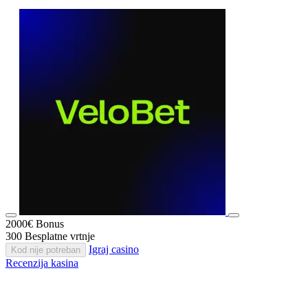
2000€
Bonus
300
Besplatne vrtnje
Igraj casino
Kod nije potreban
Recenzija kasina