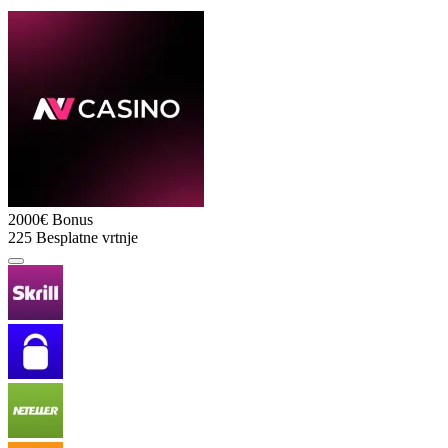
2000€
Bonus
225
Besplatne vrtnje