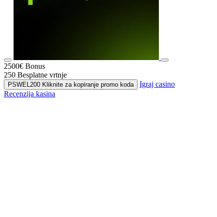
2500€
Bonus
250
Besplatne vrtnje
Igraj casino
PSWEL200
Kliknite za kopiranje promo koda
Recenzija kasina