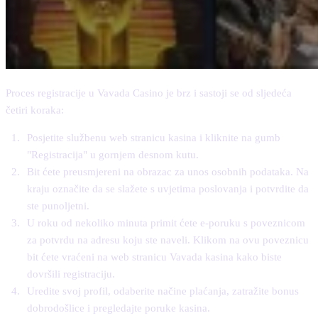
Proces registracije u Vavada Casino je brz i sastoji se od sljedeća
četiri koraka:
Posjetite službenu web stranicu kasina i kliknite na gumb
"Registracija" u gornjem desnom kutu.
Bit ćete preusmjereni na obrazac za unos osobnih podataka. Na
kraju označite da se slažete s uvjetima poslovanja i potvrdite da
ste punoljetni.
U roku od nekoliko minuta primit ćete e-poruku s poveznicom
za potvrdu na adresu koju ste naveli. Klikom na ovu poveznicu
bit ćete vraćeni na web stranicu Vavada kasina kako biste
dovršili registraciju.
Uredite svoj profil, odaberite načine plaćanja, zatražite bonus
dobrodošlice i pregledajte poruke kasina.