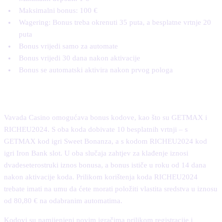
Maksimalni bonus: 100 €
Wagering: Bonus treba okrenuti 35 puta, a besplatne vrtnje 20
puta
Bonus vrijedi samo za automate
Bonus vrijedi 30 dana nakon aktivacije
Bonus se automatski aktivira nakon prvog pologa
Bonus kodovi
Vavada Casino omogućava bonus kodove, kao što su GETMAX i
RICHEU2024. S oba koda dobivate 10 besplatnih vrtnji – s
GETMAX kod igri Sweet Bonanza, a s kodom RICHEU2024 kod
igri Iron Bank slot. U oba slučaja zahtjev za klađenje iznosi
dvadeseterostruki iznos bonusa, a bonus ističe u roku od 14 dana
nakon aktivacije koda. Prilikom korištenja koda RICHEU2024
trebate imati na umu da ćete morati položiti vlastita sredstva u iznosu
od 80,80 € na odabranim automatima.
Kodovi su namijenjeni novim igračima prilikom registracije i