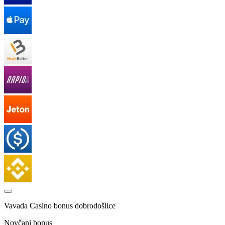
Vavada Casino bonus dobrodošlice
Novčani bonus