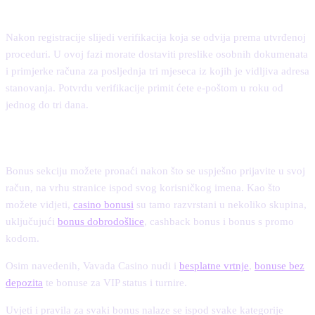
Potvrdite svoj identitet
Nakon registracije slijedi verifikacija koja se odvija prema utvrđenoj
proceduri. U ovoj fazi morate dostaviti preslike osobnih dokumenata
i primjerke računa za posljednja tri mjeseca iz kojih je vidljiva adresa
stanovanja. Potvrdu verifikacije primit ćete e-poštom u roku od
jednog do tri dana.
Casino Bonusi u Vavada Casinu
Bonus sekciju možete pronaći nakon što se uspješno prijavite u svoj
račun, na vrhu stranice ispod svog korisničkog imena. Kao što
možete vidjeti,
casino bonusi
su tamo razvrstani u nekoliko skupina,
uključujući
bonus dobrodošlice
, cashback bonus i bonus s promo
kodom.
Osim navedenih, Vavada Casino nudi i
besplatne vrtnje
,
bonuse bez
depozita
te bonuse za VIP status i turnire.
Uvjeti i pravila za svaki bonus nalaze se ispod svake kategorije