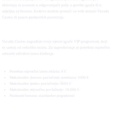
aktiviraju se unosom u odgovarajuće polje u profilu igrača ili u
odjeljku za bonuse. Kodove možete pronaći na web stranici Vavada
Casino ili putem partnerskih promocija.
VIP Program
Vavada Casino nagrađuje svoje vjerne igrače VIP programom, koji
se sastoji od nekoliko razina. Za napredovanje je potrebno mjesečno
ostvariti određeni iznos klađenja.
Početnik
Potreban mjesečni iznos oklada: 0 €
Maksimalno dnevno povlačenje sredstava: 1000 €
Maksimalno tjedno povlačenje: 5000 €
Maksimalno mjesečno povlačenje: 10.000 €
Prednosti bonusa: standardne pogodnosti
Igrač