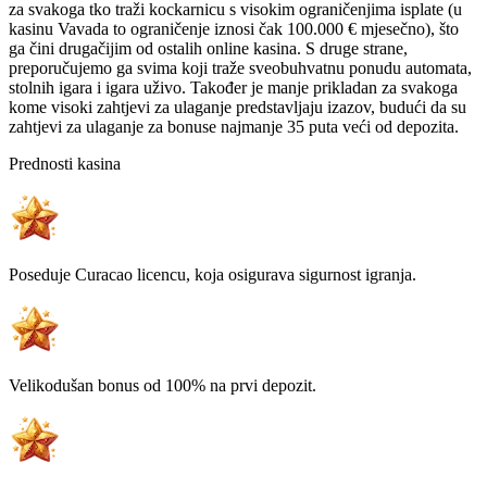
za svakoga tko traži kockarnicu s visokim ograničenjima isplate (u
kasinu Vavada to ograničenje iznosi čak 100.000 € mjesečno), što
ga čini drugačijim od ostalih online kasina. S druge strane,
preporučujemo ga svima koji traže sveobuhvatnu ponudu automata,
stolnih igara i igara uživo. Također je manje prikladan za svakoga
kome visoki zahtjevi za ulaganje predstavljaju izazov, budući da su
zahtjevi za ulaganje za bonuse najmanje 35 puta veći od depozita.
Prednosti kasina
Poseduje Curacao licencu, koja osigurava sigurnost igranja.
Velikodušan bonus od 100% na prvi depozit.