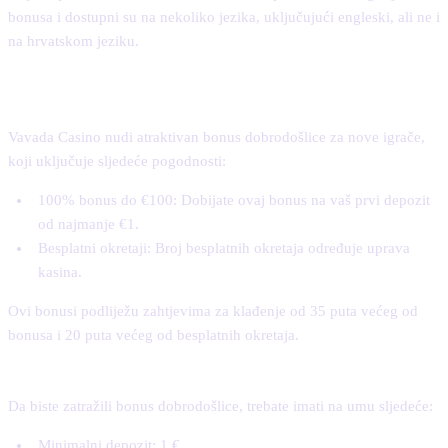
bonusa i dostupni su na nekoliko jezika, uključujući engleski, ali ne i
na hrvatskom jeziku.
Bonus dobrodošlice
Vavada Casino nudi atraktivan bonus dobrodošlice za nove igrače,
koji uključuje sljedeće pogodnosti:
100% bonus do €100: Dobijate ovaj bonus na vaš prvi depozit
od najmanje €1.
Besplatni okretaji: Broj besplatnih okretaja određuje uprava
kasina.
Ovi bonusi podliježu zahtjevima za klađenje od 35 puta većeg od
bonusa i 20 puta većeg od besplatnih okretaja.
Uvjeti i odredbe bonusa dobrodošlice
Da biste zatražili bonus dobrodošlice, trebate imati na umu sljedeće:
Minimalni depozit: 1 €