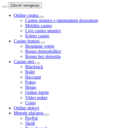
Zatvori navigaciju
Online casina
Casino stranice s minimalnim depozitom
Mobilni casino
Live casino stranice
Kripto casino
Casino bonusi
Besplatne vrtnje
Bonus dobrodošlice
Bonus bez depozita
Casino igre
Blackjack
Rulet
Baccarat
Poker
Bingo
Online lutrije
Video poker
Craps
Online slotovi
Metode plaćanja
PayPal
Skrill