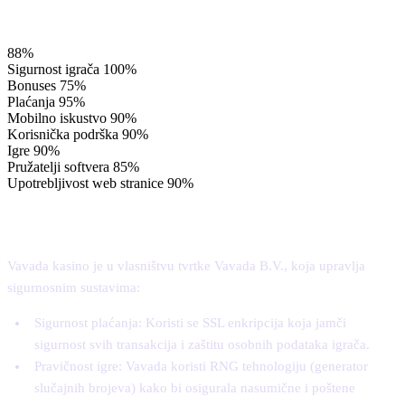
88%
Sigurnost igrača
100%
Bonuses
75%
Plaćanja
95%
Mobilno iskustvo
90%
Korisnička podrška
90%
Igre
90%
Pružatelji softvera
85%
Upotrebljivost web stranice
90%
Sigurnost i poštenje u Vavada Casino
Vavada kasino je u vlasništvu tvrtke Vavada B.V., koja upravlja
sigurnosnim sustavima:
Sigurnost plaćanja: Koristi se SSL enkripcija koja jamči
sigurnost svih transakcija i zaštitu osobnih podataka igrača.
Pravičnost igre: Vavada koristi RNG tehnologiju (generator
slučajnih brojeva) kako bi osigurala nasumične i poštene