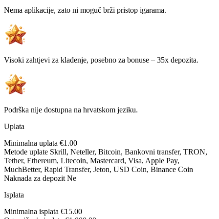
Nema aplikacije, zato ni moguč brži pristop igarama.
Visoki zahtjevi za klađenje, posebno za bonuse – 35x depozita.
Podrška nije dostupna na hrvatskom jeziku.
Uplata
Minimalna uplata
€1.00
Metode uplate
Skrill, Neteller, Bitcoin, Bankovni transfer, TRON,
Tether, Ethereum, Litecoin, Mastercard, Visa, Apple Pay,
MuchBetter, Rapid Transfer, Jeton, USD Coin, Binance Coin
Naknada za depozit
Ne
Isplata
Minimalna isplata
€15.00