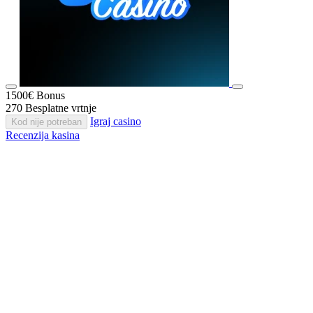
1500€
Bonus
270
Besplatne vrtnje
Igraj casino
Kod nije potreban
Recenzija kasina