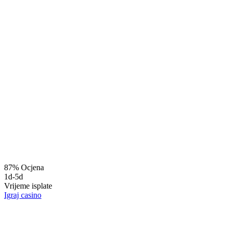
87%
Ocjena
1d-5d
Vrijeme isplate
Igraj casino
Kockarnice sa Quickspin