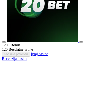
120€
Bonus
120
Besplatne vrtnje
Igraj casino
Kod nije potreban
Recenzija kasina