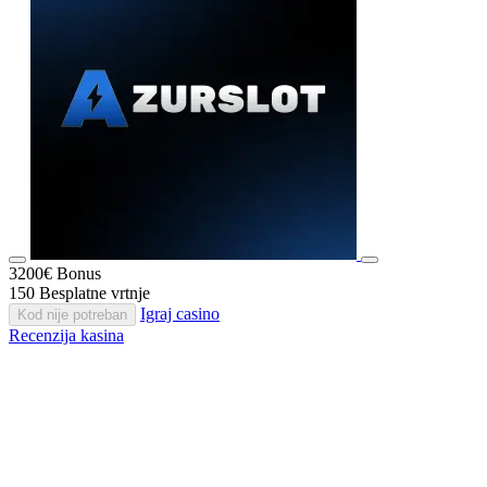
3200€
Bonus
150
Besplatne vrtnje
Igraj casino
Kod nije potreban
Recenzija kasina